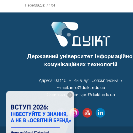
Переглядів: 7 134
Державний університет інформаційно
комунікаційних технологій
Адреса: 03110, м. Київ, вул. Солом'янська, 7
E-mail:
info@duikt.edu.ua
×
Скринька довіри:
vps@duikt.edu.ua