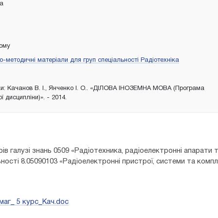
ка
тому
-методичні матеріали для груп спеціальності Радіотехніка
и: Качанов В. І., Янченко І. О.. «ДІЛОВА ІНОЗЕМНА МОВА (Програма
ї дисципліни)». - 2014.
ів галузі знань 0509 «Радіотехника, радіоелектронні апарати 
ьності 8.05090103 «Радіоелектронні пристрої, системи та комп
аг_ 5 курс_Кач.doc