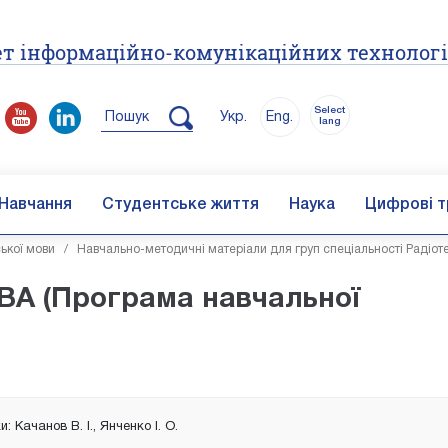
т інформаційно-комунікаційних технолог
Select
Пошук
Укр.
Eng.
lang
Навчання
Студентське життя
Наука
Цифрові т
ької мови
/
Навчально-методичні матеріали для груп спеціальності Радіот
А (Програма навчальної
: Качанов В. І., Янченко І. О.