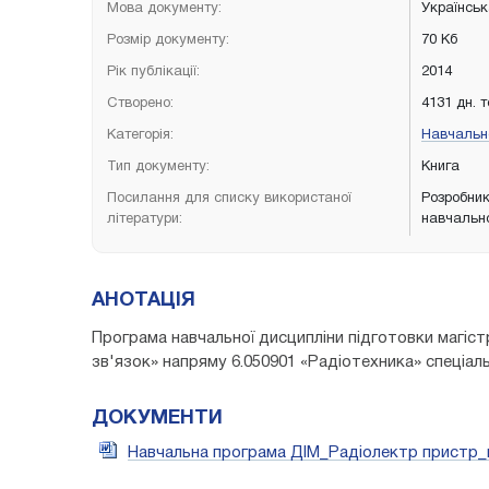
Мова документу:
Українсь
Розмір документу:
70 Кб
Рік публікації:
2014
Створено:
4131 дн. 
Категорія:
Навчально
Тип документу:
Книга
Посилання для списку використаної
Розробник
літератури:
навчально
АНОТАЦІЯ
Програма навчальної дисципліни підготовки магістр
зв'язок» напряму 6.050901 «Радіотехника» спеціал
ДОКУМЕНТИ
Навчальна програма ДІМ_Радіолектр пристр_м