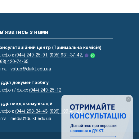
в'язатись з нами
онсультаційний центр (Приймальна комісія)
елефон:
(044) 249-25-91;
(095) 931-37-42;
068) 420-74-65
-mail:
vstup@duikt.edu.ua
ідділ документообігу
елефон / факс:
(044) 249-25-12
×
ідділ медіакомунікацій
елефон:
(044) 298-34-43
;
(099) 109-41-23
-mail:
media@duikt.edu.ua