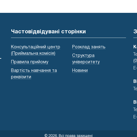
Частовідвідувані сторінки
З
Консультаційний центр
Розклад занять
К
(Приймальна комісія)
Т
Структура
-
(
Правила прийому
університету
E
Вартість навчання та
Новини
реквізити
В
Т
В
Т
E
© 2026, Всі права захищені