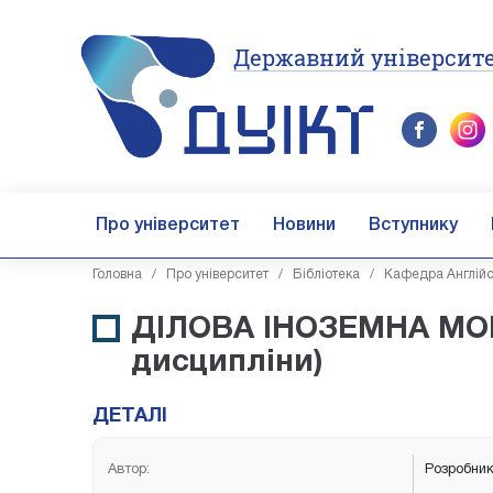
Державний університе
Про університет
Новини
Вступнику
Головна
/
Про університет
/
Бібліотека
/
Кафедра Англійс
ДІЛОВА ІНОЗЕМНА МОВ
дисципліни)
ДЕТАЛІ
Автор:
Розробники