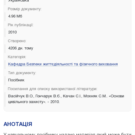
Українська
Розмір документу:
4.96 Мб
Рік публікації:
2010
Створено:
4206 дн. тому
Категорія:
Кафедра Безпеки життєдіяльності та фізичного виховання
Тип документу:
Посібник
Посилання для списку використаної літератури:
Васійчук В.О., Гончарук В.Є., Качан С.І., Мохняк С.М.. «Основи
цивільного захисту». - 2010.
АНОТАЦІЯ
У навчальному посібнику надано матеріал який може бути