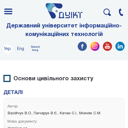
Державний університет інформаційно-
комунікаційних технологій
Select
Укр.
Eng.
lang
Основи цивільного захисту
ДЕТАЛІ
Автор:
Васійчук В.О., Гончарук В.Є., Качан С.І., Мохняк С.М.
Мова документу: