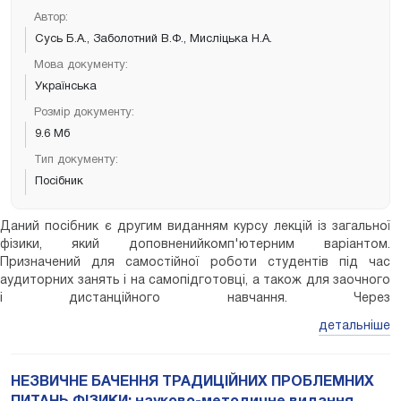
Автор:
Сусь Б.А., Заболотний В.Ф., Мисліцька Н.А.
Мова документу:
Українська
Розмір документу:
9.6 Мб
Тип документу:
Посібник
Даний посібник є другим виданням курсу лекцій із загальної
фізики, який доповненийкомп'ютерним варіантом.
Призначений для самостійної роботи студентів під час
аудиторних занять і на самопідготовці, а також для заочного
і дистанційного навчання. Через
гіперпосиланнязабезпечується можливість детального і
детальніше
послідовного розгляду лекційного матеріалу,
складнихдоведень, наочного пояснення фізичних явищ та
процесів за допомогою анімацій, відеозйомокдемонстрацій,
НЕЗВИЧНЕ БАЧЕННЯ ТРАДИЦІЙНИХ ПРОБЛЕМНИХ
ознайомлення з життям і діяльністю вчених тощо. Посібник