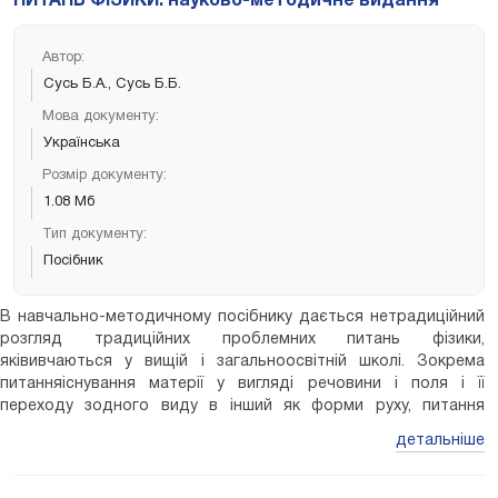
ПИТАНЬ ФІЗИКИ: науково-методичне видання
має професійну орієнтованість, містить приклади
застосування фізичних явищ врадіотехніці, задачі фахового
спрямування, методичні рекомендації для їх розв'язування,
Автор:
питаннядля контролю.
Сусь Б.А., Сусь Б.Б.
Мова документу:
Українська
Розмір документу:
1.08 Мб
Тип документу:
Посібник
В навчально-методичному посібнику дається нетрадиційний
розгляд традиційних проблемних питань фізики,
яківивчаються у вищій і загальноосвітній школі. Зокрема
питанняіснування матерії у вигляді речовини і поля і її
переходу зодного виду в інший як форми руху, питання
релятивістськоїмаси, двоїстості природи світла як форми
детальніше
руху, що являє собоюколивання типу маса–енергія–маса–
енергія–…, хвильовийхарактер хвиль де Бройля і природу
співвідношення невизначеностей, несуперечливе квантове