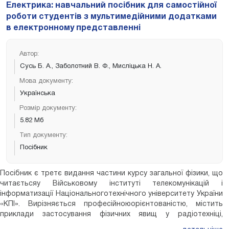
Електрика: навчальний посібник для самостійної
тлумачення явища дифракціїта інші проблемні питання.
роботи студентів з мультимедійними додатками
Посібник може бути використаний викладачами вищоїшколи і
в електронному представленні
вчителями для організації самостійної роботи студентіві учнів
над проблемними питаннями фізики, організації диспутівтощо.
Автор:
Сусь Б. А., Заболотний В. Ф., Мисліцька Н. А.
Мова документу:
Українська
Розмір документу:
5.82 Мб
Тип документу:
Посібник
Пociбник є третє видання чacтини кypcy зaгaльнoї фiзики, щo
читaєтьcяу Вiйcькoвoмy інституті телекомунікацій і
інформатизації Національноготехнічного університету України
«КПІ». Bиpiзняєтьcя пpoфeciйнoюopiєнтовaнicтю, мicтить
пpиклaди зacтocyвaння фiзичниx явищ y paдioтехніці,
кoнтpoльнi питання. Особливістю посібника є те, що він має