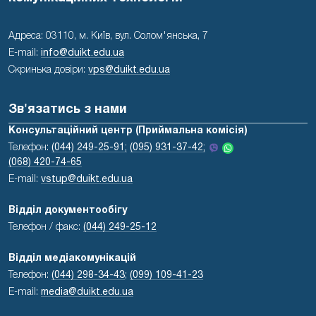
Адреса: 03110, м. Київ, вул. Солом'янська, 7
E-mail:
info@duikt.edu.ua
Скринька довіри:
vps@duikt.edu.ua
Зв'язатись з нами
Консультаційний центр (Приймальна комісія)
Телефон:
(044) 249-25-91;
(095) 931-37-42;
(068) 420-74-65
E-mail:
vstup@duikt.edu.ua
Відділ документообігу
Телефон / факс:
(044) 249-25-12
Відділ медіакомунікацій
Телефон:
(044) 298-34-43
;
(099) 109-41-23
E-mail:
media@duikt.edu.ua