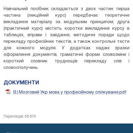
Навчальний посібник складається з двох частин: перша
частина (лекційний курс) передбачає теоретичне
викладення матеріалу за модульним принципом; друга
(практичний курс) містить коротке викладення курсу в
таблицях, вправи і завдання, методичні поради щодо
перекладу професійних текстів, а також контрольні тести
для кожного модуля. У додатках надані зразки
оформлення документів, граматичні форми словозміни і
короткий словник труднощів перекладу слів і
словосполучень.
ДОКУМЕНТИ
В.І.Мозговий Укр мова у професійному спілкуванні.pdf
Переглядів: 58 874