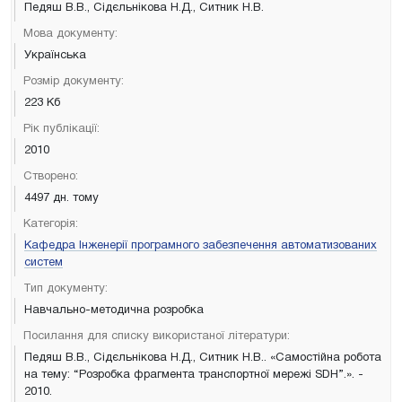
Педяш В.В., Сідєльнікова Н.Д., Ситник Н.В.
Мова документу:
Українська
Розмір документу:
223 Кб
Рік публікації:
2010
Створено:
4497 дн. тому
Категорія:
Кафедра Інженерії програмного забезпечення автоматизованих
систем
Тип документу:
Навчально-методична розробка
Посилання для списку використаної літератури:
Педяш В.В., Сідєльнікова Н.Д., Ситник Н.В.. «Самостійна робота
на тему: “Розробка фрагмента транспортної мережі SDH”.». -
2010.