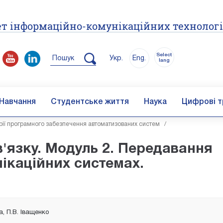
т інформаційно-комунікаційних технолог
Select
Пошук
Укр.
Eng.
lang
Навчання
Студентське життя
Наука
Цифрові т
ії програмного забезпечення автоматизованих систем
/
в'язку. Модуль 2. Передавання
нікаційних системах.
, П.В. Іващенко