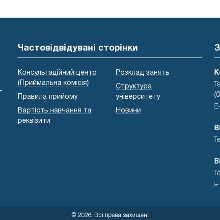
Частовідвідувані сторінки
З
Консультаційний центр
Розклад занять
К
(Приймальна комісія)
Т
Структура
-
(
Правила прийому
університету
E
Вартість навчання та
Новини
реквізити
В
Т
В
Т
E
© 2026, Всі права захищені