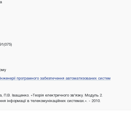
ка
91(075)
тому
нженерії програмного забезпечення автоматизованих систем
, П.В. Іващенко. «Теорія електричного зв'язку. Модуль 2.
ня інформації в телекомунікаційних системах.». - 2010.