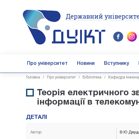
Державний університе
Про університет
Новини
Вступнику
Головна
/
Про університет
/
Бібліотека
/
Кафедра Інженер
Теорія електричного з
інформації в телекому
ДЕТАЛІ
Автор:
В.Ю Дирда