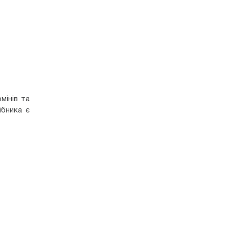
мінів та
ібника є