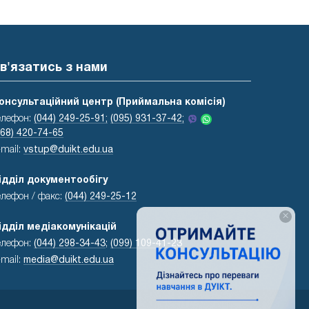
в'язатись з нами
онсультаційний центр (Приймальна комісія)
елефон:
(044) 249-25-91;
(095) 931-37-42;
068) 420-74-65
-mail:
vstup@duikt.edu.ua
ідділ документообігу
елефон / факс:
(044) 249-25-12
×
ідділ медіакомунікацій
елефон:
(044) 298-34-43
;
(099) 109-41-23
-mail:
media@duikt.edu.ua