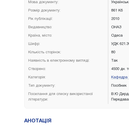
Мова документу:
Українсь
Розмір документу:
861 Кб
Рік публікації:
2010
Видавництво:
ОНАЗ
Країна, місто:
Одеса
Шифр:
УДК 621.3
Кількість сторінок:
80
Наявність в електронному вигляді:
Так
Створено:
4500 дн. 
Категорія:
Кафедра І
Тип документу:
Посібник
Посилання для списку використаної
В.Ю Дирда
літератури:
Передаван
АНОТАЦІЯ