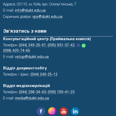
Адреса: 03110, м. Київ, вул. Солом'янська, 7
E-mail:
info@duikt.edu.ua
Скринька довіри:
vps@duikt.edu.ua
Зв'язатись з нами
Консультаційний центр (Приймальна комісія)
Телефон:
(044) 249-25-91;
(095) 931-37-42;
(068) 420-74-65
E-mail:
vstup@duikt.edu.ua
Відділ документообігу
Телефон / факс:
(044) 249-25-12
Відділ медіакомунікацій
Телефон:
(044) 298-34-43
;
(099) 109-41-23
E-mail:
media@duikt.edu.ua