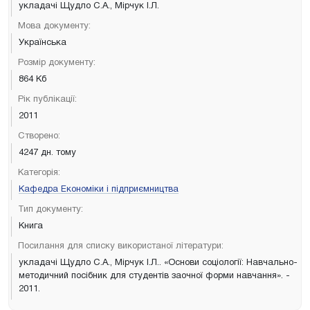
укладачі Щудло С.А., Мірчук І.Л.
Мова документу:
Українська
Розмір документу:
864 Кб
Рік публікації:
2011
Створено:
4247 дн. тому
Категорія:
Кафедра Економіки і підприємництва
Тип документу:
Книга
Посилання для списку використаної літератури:
укладачі Щудло С.А., Мірчук І.Л.. «Основи соціології: Навчально-
методичний посібник для студентів заочної форми навчання». -
2011.