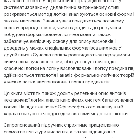
«Сучасна логіка». У першій книзі «Традиційна логіка» у
систематизованому, дидактично витриманому стилі
розкривається метод логіки, аналізуються основні форми і
закони мислення. Значна увага приділяється логічному
аналізу природної мови, який підводить до розуміння
побудови формалізованої логічної мови, а також
забезпечує емпіричну основу для опису висновків і
доведень у межах спеціальних формалізованих мов.У
другій книзі «Сучасна логіка» розглядаються передумови
виникнення сучасної логіки, обгрунтовується поділ
класичної логіки на логіку висловлювань і логіку предикатів,
здійснюється типологія і аналіз формально-логічних теорій
у межах логіки висловлювань і логіки предикатів.
Ця книга містить також досить ретельний опис витоків
некласичної логіки, аналіз канонічних систем багатозначної
логіки. На підставі логікоGфілософського аналізу в ній
характеризуються підрозділи системи модальної логіки.
Запропонований підручник сприятиме прищепленню
елементів культури мислення, а також підвищенню