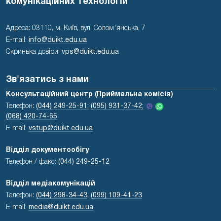
комунікаційних технологій
Адреса: 03110, м. Київ, вул. Солом'янська, 7
E-mail:
info@duikt.edu.ua
Скринька довіри:
vps@duikt.edu.ua
Зв'язатись з нами
Консультаційний центр (Приймальна комісія)
Телефон:
(044) 249-25-91;
(095) 931-37-42;
(068) 420-74-65
E-mail:
vstup@duikt.edu.ua
Відділ документообігу
Телефон / факс:
(044) 249-25-12
Відділ медіакомунікацій
Телефон:
(044) 298-34-43
;
(099) 109-41-23
E-mail:
media@duikt.edu.ua