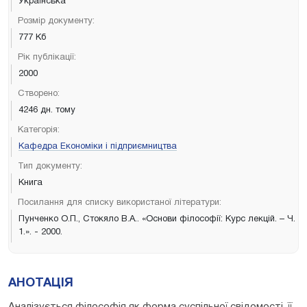
Українська
Розмір документу:
777 Кб
Рік публікації:
2000
Створено:
4246 дн. тому
Категорія:
Кафедра Економіки і підприємництва
Тип документу:
Книга
Посилання для списку використаної літератури:
Пунченко О.П., Стокяло В.А.. «Основи філософії: Курс лекцій. – Ч.
1.». - 2000.
АНОТАЦІЯ
Аналізується філософія як форма суспільної свідомості, її