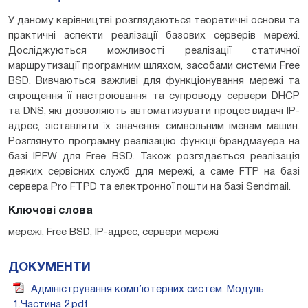
У даному керівництві розглядаються теоретичні основи та
практичні аспекти реалізації базових серверів мережі.
Досліджуються можливості реалізації статичної
маршрутизації програмним шляхом, засобами системи Free
BSD. Вивчаються важливі для функціонування мережі та
спрощення її настроювання та супроводу сервери DНСР
та DNS, які дозволяють автоматизувати процес видачі ІР-
адрес, зіставляти їх значення символьним іменам машин.
Розглянуто програмну реалізацію функції брандмауера на
базі IPFW для Free BSD. Також розгядається реалізація
деяких сервісних служб для мережі, а саме FTP на базі
сервера Pro FTPD та електронної пошти на базі Sendmail.
Ключові слова
мережі, Free BSD, ІР-адрес, сервери мережі
ДОКУМЕНТИ
Адміністрування комп’ютерних систем. Модуль
1.Частина 2.pdf