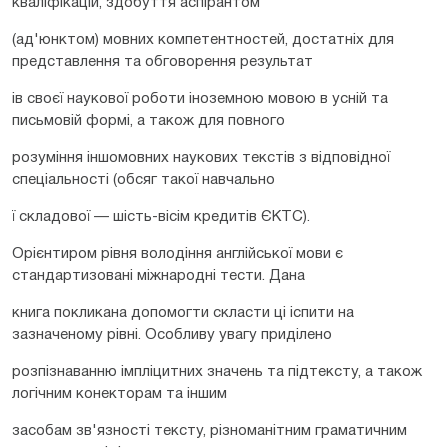
кваліфікацій, здобуття аспірантом
(ад'юнктом) мовних компетентностей, достатніх для
представлення та обговорення результат
ів своєї наукової роботи іноземною мовою в усній та
письмовій формі, а також для повного
розуміння іншомовних наукових текстів з відповідної
спеціальності (обсяг такої навчально
ї складової — шість-вісім кредитів ЄКТС).
Орієнтиром рівня володіння англійської мови є
стандартизовані міжнародні тести. Дана
книга покликана допомогти скласти ці іспити на
зазначеному рівні. Особливу увагу приділено
розпізнаванню імпліцитних значень та підтексту, а також
логічним конекторам та іншим
засобам зв'язності тексту, різноманітним граматичним