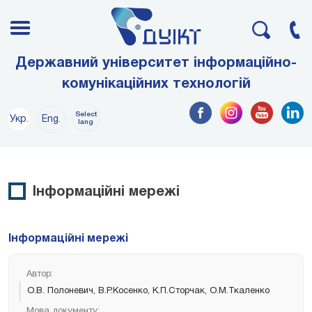
Державний університет інформаційно-
комунікаційних технологій
Select
Укр.
Eng.
lang
Інформаційні мережі
Інформаційні мережі
Автор:
О.В. Полоневич, В.Р.Косенко, К.П.Сторчак, О.М.Ткаленко
Мова документу: