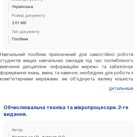
Українська
Розмір документу:
2.01 Мб
Тип документу:
Посібник
Навчальний посібник призначений для самостійної роботи
студентів вищих навчальних закладів під час поглибленого
вивчення дисципліни «Інформаційні мережі» та забезпечує
формування знань, вмінь та навичок, необхідних для роботи з
комп’ютерними мережами, які об’єднують велику кількість
персональний комп’ютерів, робочих станцій, серверів, для
детальніше
автоматизації сучасного процесу виробництва та
телекомунікацій з процесом прийняття рішень у всіх галузях
життя.
Обчислювальна техніка та мікропроцесори. 2-ге
видання.
Автор: