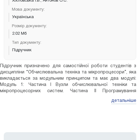
Хіхловська І.В., Антонов О.С.
Мова документу:
Українська
Розмір документу:
2.02 Мб
Тип документу:
Підручник
Підручник призначено для самостійної роботи студентів з
дисципліни “Обчислювальна техніка та мікропроцесори”, яка
викладається за модульним принципом та має два модулі:
Модуль 1: Частина І Вузли обчислювальної техніки та
мікропроцесорних систем. Частина ІІ Програмування
мікропроцесорів фірми Intel. Модуль 2: Частина І
детальніше
Мікропроцесорні системи на мікропроцесорах фірми
Motorolaта їхнє програмування. Частина ІІ Мікропроцесорні
системи на мікроконтролерах, DSPфірми Motorola та їхнє
програмування. Розглянуто основні принципи побудови й
функціонування обчислювальних та мікропроцесорних
систем, їхні основні вузли, у тому числі мікропроцесори. На