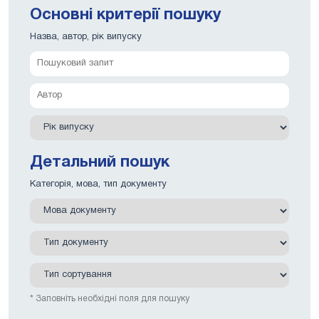
прикладах мікропроцесорів та мікроконтролерів фірм Intel та
Основні критерії пошуку
Motorolaпоказані принципи проектування мікропроцесорних
систем, у тому числі для цифрового оброблення сигналів та
Назва, автор, рік випуску
їхнього програмування. Наведено приклади застосування
мікропроцесорів та мікроконтролерів різних моделей у
пристроях телекомунікацій. Кожен розділ супроводжується
запитаннями вхідного та вихідного контролю.
Детальний пошук
Категорія, мова, тип документу
* Заповніть необхідні поля для пошуку