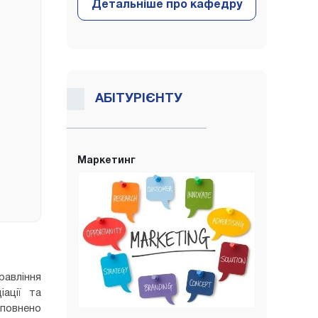
АБІТУРІЄНТУ
Маркетинг
равління
іації та
оповнено