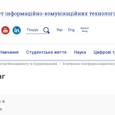
т інформаційно-комунікаційних технолог
Select
Пошук
Укр.
Eng.
lang
Навчання
Студентське життя
Наука
Цифрові т
ктор Менеджменту та підприємництва
/
Електронна платформа маркетинг
нг
. В.
ка