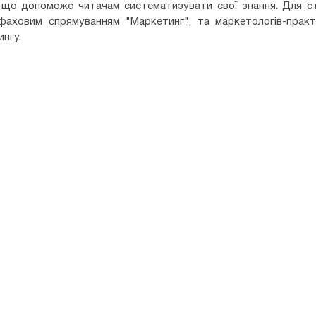
 що допоможе читачам систематизувати свої знання. Для с
фаховим спрямуванням "Маркетинг", та маркетологів-практи
нгу.