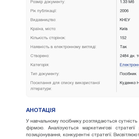
Розмір документу:
1.33 Мб
Рік публікації:
2006
Видавництво:
КНЕУ
Країна, місто:
Київ
Кількість сторінок:
152
Наявність в електронному вигляді:
Так
Створено:
2484 дн. 
Категорія:
Електрон
Тип документу:
Посібник
Посилання для списку використаної
Куденко Н
літератури:
АНОТАЦІЯ
У навчальному посібнику розглядаються сутність 
фірмою. Аналізуються маркетингові стратегії 
позиціонування, конкурентні стратегії. Висвітл