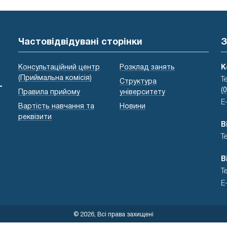
Частовідвідувані сторінки
З
Консультаційний центр
Розклад занять
К
(Приймальна комісія)
Т
Структура
-
(
Правила прийому
університету
E
Вартість навчання та
Новини
реквізити
В
Т
В
Т
E
© 2026, Всі права захищені