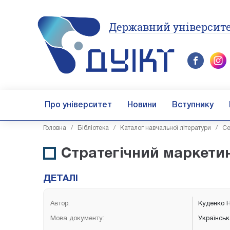
Державний університе
Про університет
Новини
Вступнику
Головна
/
Бібліотека
/
Каталог навчальної літератури
/
Се
Стратегічний маркети
ДЕТАЛІ
Автор:
Куденко Н
Мова документу:
Українсь