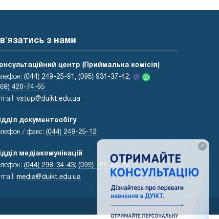
в'язатись з нами
онсультаційний центр (Приймальна комісія)
елефон:
(044) 249-25-91;
(095) 931-37-42;
068) 420-74-65
-mail:
vstup@duikt.edu.ua
ідділ документообігу
елефон / факс:
(044) 249-25-12
×
ідділ медіакомунікацій
елефон:
(044) 298-34-43
;
(099) 109-41-23
-mail:
media@duikt.edu.ua