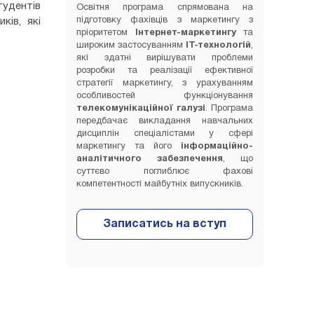
тудентів
Освітня програма спрямована на
підготовку фахівців з маркетингу з
ків, які
пріоритетом
Інтернет-маркетингу
та
широким застосуванням
ІТ-технологій
,
які здатні вирішувати проблеми
розробки та реалізації ефективної
стратегії маркетингу, з урахуванням
особливостей функціонування
телекомунікаційної галузі
. Програма
передбачає викладання навчальних
дисциплін спеціалістами у сфері
маркетингу та його
інформаційно-
аналітичного забезпечення
, що
суттєво поглиблює фахові
компетентності майбутніх випускників.