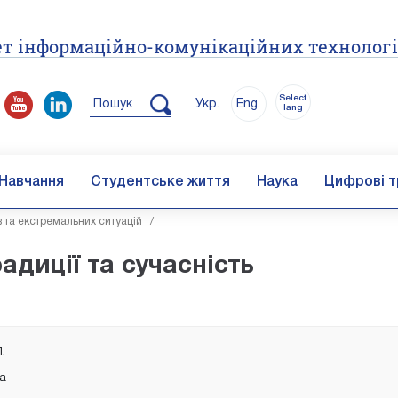
т інформаційно-комунікаційних технолог
Select
Пошук
Укр.
Eng.
lang
Навчання
Студентське життя
Наука
Цифрові т
в та екстремальних ситуацій
/
адиції та сучасність
П.
ка