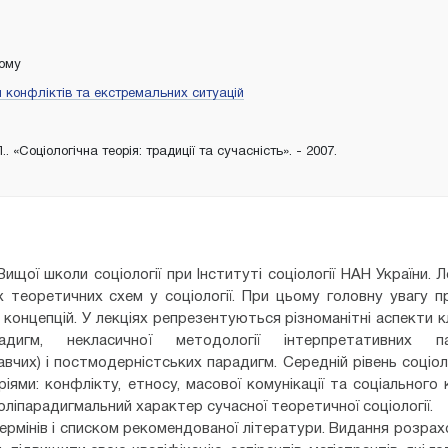
тому
я конфліктів та екстремальних ситуацій
.. «Соціологічна теорія: традиції та сучасність». - 2007.
щої школи соціології при Інституті соціології НАН України. Л
х теоретичних схем у соціології. При цьому головну увагу п
 концепцій. У лекціях репрезентуються різноманітні аспекти к
адигм, некласичної методології інтерпретативних па
авчих) і постмодерністських парадигм. Середній рівень соціол
ми: конфлікту, етносу, масової комунікації та соціального к
оліпарадигмальний характер сучасної теоретичної соціології.
рмінів і списком рекомендованої літератури. Видання розрах