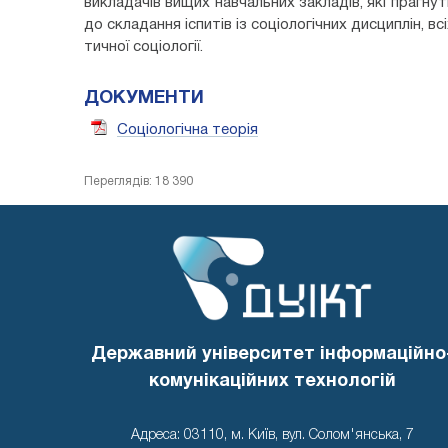
викладачів вищих навчальних закладів, які прагнут
до складання іспитів із соціологічних дисциплін, в
тичної соціології.
ДОКУМЕНТИ
Соціологічна теорія
Переглядів: 18 390
Державний університет інформаційно
комунікаційних технологій
Адреса: 03110, м. Київ, вул. Солом'янська, 7