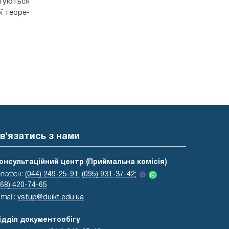
отуються
ї теоре-
в'язатись з нами
онсультаційний центр (Приймальна комісія)
елефон:
(044) 249-25-91;
(095) 931-37-42;
068) 420-74-65
-mail:
vstup@duikt.edu.ua
ідділ документообігу