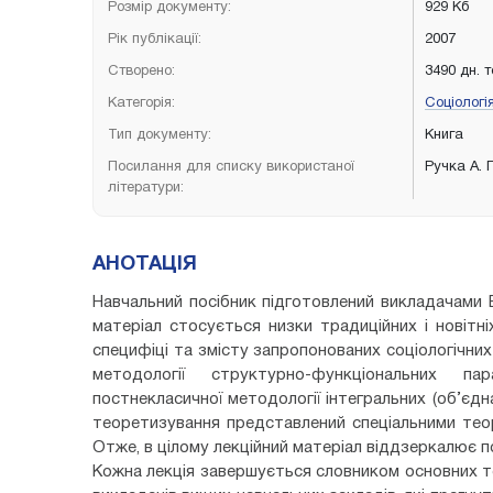
Розмір документу:
929 Кб
Рік публікації:
2007
Створено:
3490 дн. 
Категорія:
Соціологі
Тип документу:
Книга
Посилання для списку використаної
Ручка А. П
літератури:
АНОТАЦІЯ
Навчальний посібник підготовлений викладачами Ви
матеріал стосується низки традиційних і новітні
специфіці та змісту запропонованих соціологічних
методології структурно-функціональних пар
постнекласичної методології інтегральних (об’єдн
теоретизування представлений спеціальними теорія
Отже, в цілому лекційний матеріал віддзеркалює п
Кожна лекція завершується словником основних те