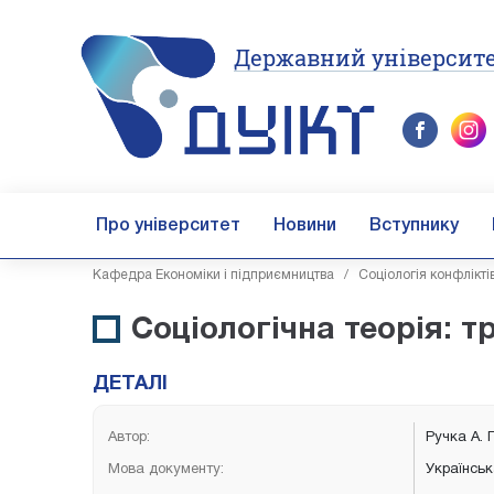
Державний університе
Про університет
Новини
Вступнику
Кафедра Економіки і підприємництва
/
Соціологія конфлікті
Соціологічна теорія: тр
ДЕТАЛІ
Автор:
Ручка А. 
Мова документу:
Українсь