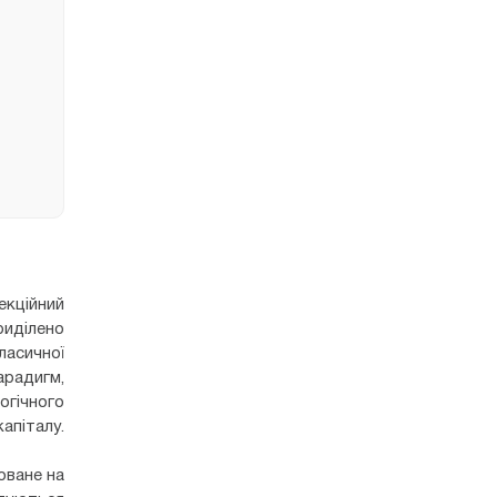
екційний
риділено
ласичної
радигм,
огічного
апіталу.
оване на