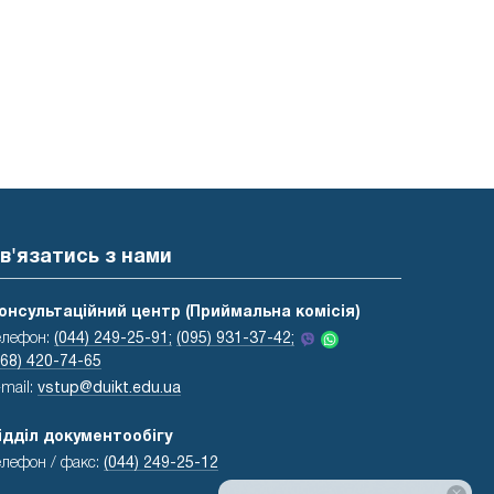
в'язатись з нами
онсультаційний центр (Приймальна комісія)
елефон:
(044) 249-25-91;
(095) 931-37-42;
068) 420-74-65
-mail:
vstup@duikt.edu.ua
ідділ документообігу
елефон / факс:
(044) 249-25-12