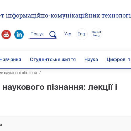
т інформаційно-комунікаційних технолог
Select
Пошук
Укр.
Eng.
lang
Навчання
Студентське життя
Наука
Цифрові т
и наукового пізнання
/
аукового пізнання: лекції і
ка