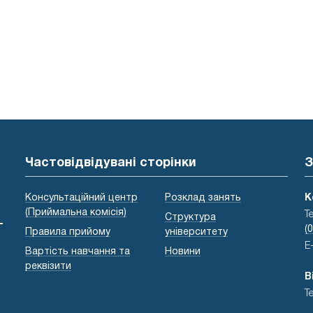
Частовідвідувані сторінки
З
Консультаційний центр
Розклад занять
К
(Приймальна комісія)
Т
Структура
-
(
Правила прийому
університету
E
Вартість навчання та
Новини
реквізити
В
Т