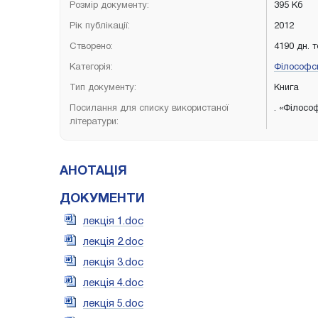
Розмір документу:
395 Кб
Рік публікації:
2012
Створено:
4190 дн. 
Категорія:
Філософсь
Тип документу:
Книга
Посилання для списку використаної
. «Філософ
літератури:
АНОТАЦІЯ
ДОКУМЕНТИ
лекція 1.doc
лекція 2.doc
лекція 3.doc
лекція 4.doc
лекція 5.doc