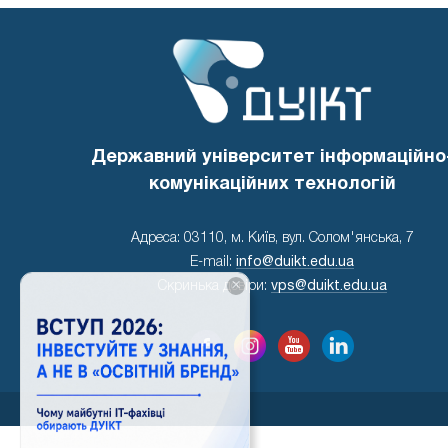
Державний університет інформаційно
комунікаційних технологій
Адреса: 03110, м. Київ, вул. Солом'янська, 7
E-mail:
info@duikt.edu.ua
×
Скринька довіри:
vps@duikt.edu.ua