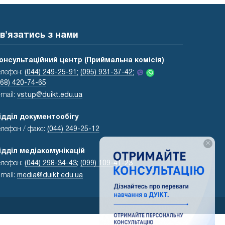
в'язатись з нами
онсультаційний центр (Приймальна комісія)
елефон:
(044) 249-25-91;
(095) 931-37-42;
068) 420-74-65
-mail:
vstup@duikt.edu.ua
ідділ документообігу
елефон / факс:
(044) 249-25-12
×
ідділ медіакомунікацій
елефон:
(044) 298-34-43
;
(099) 109-41-23
-mail:
media@duikt.edu.ua