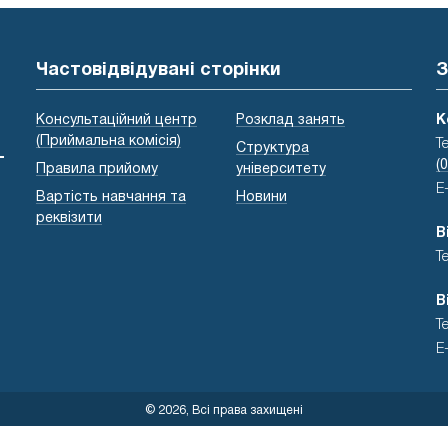
Частовідвідувані сторінки
З
Консультаційний центр
Розклад занять
К
(Приймальна комісія)
Т
Структура
-
(
Правила прийому
університету
E
Вартість навчання та
Новини
реквізити
В
Т
В
Т
E
© 2026, Всі права захищені