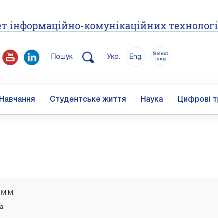
т інформаційно-комунікаційних технолог
Select
Пошук
Укр.
Eng.
lang
Навчання
Студентське життя
Наука
Цифрові т
/
 М.М.
ка