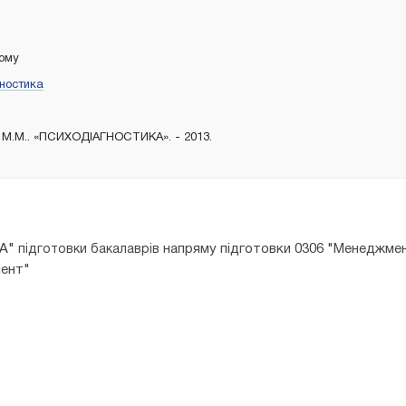
тому
гностика
 М.М.. «ПСИХОДІАГНОСТИКА». - 2013.
КА"
напряму підготовки 0306 "Менеджмен
підготовки бакалаврів
мент"