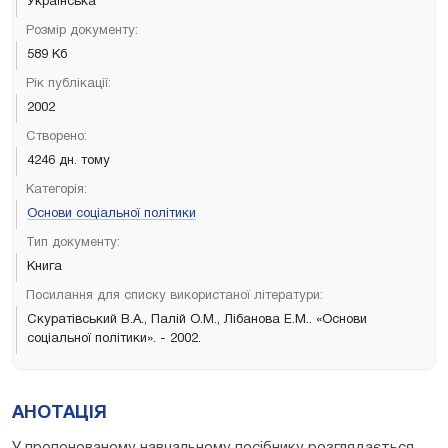
Українська
Розмір документу:
589 Кб
Рік публікації:
2002
Створено:
4246 дн. тому
Категорія:
Основи соціальної політики
Тип документу:
Книга
Посилання для списку використаної літератури:
Скуратівський В.А., Палій О.М., Лібанова Е.М.. «Основи
соціальної політики». - 2002.
АНОТАЦІЯ
У пропонованому навчальному посібнику розглядається