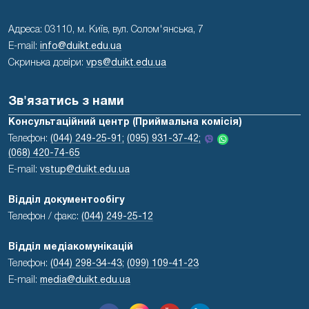
Адреса: 03110, м. Київ, вул. Солом'янська, 7
E-mail:
info@duikt.edu.ua
Скринька довіри:
vps@duikt.edu.ua
Зв'язатись з нами
Консультаційний центр (Приймальна комісія)
Телефон:
(044) 249-25-91;
(095) 931-37-42;
(068) 420-74-65
E-mail:
vstup@duikt.edu.ua
Відділ документообігу
Телефон / факс:
(044) 249-25-12
Відділ медіакомунікацій
Телефон:
(044) 298-34-43
;
(099) 109-41-23
E-mail:
media@duikt.edu.ua