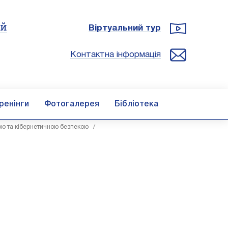
ій
Віртуальний тур
Контактна інформація
ренінги
Фотогалерея
Бібліотека
ю та кібернетичною безпекою
/