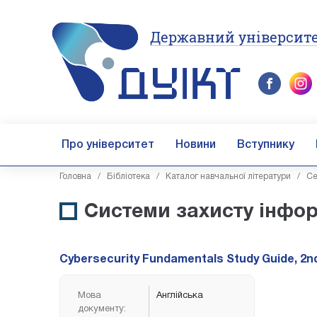
Державний університе
Про університет
Новини
Вступнику
Головна
/
Бібліотека
/
Каталог навчальної літератури
/
Се
Системи захисту інфор
Cybersecurity Fundamentals Study Guide, 2nd
Мова
Англійська
документу: