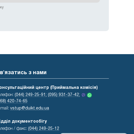
ку
в'язатись з нами
онсультаційний центр (Приймальна комісія)
елефон:
(044) 249-25-91;
(095) 931-37-42;
068) 420-74-65
-mail:
vstup@duikt.edu.ua
ідділ документообігу
елефон / факс:
(044) 249-25-12