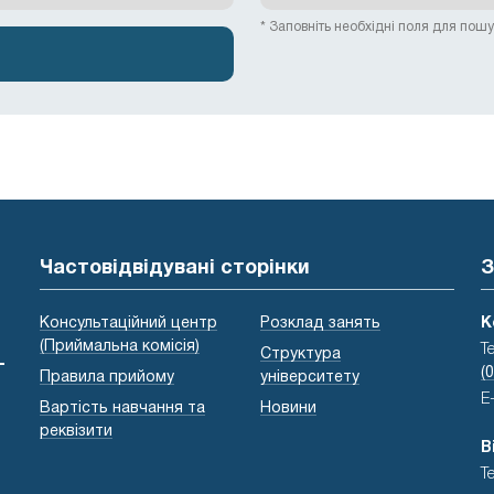
* Заповніть необхідні поля для пошу
Частовідвідувані сторінки
З
Консультаційний центр
Розклад занять
К
(Приймальна комісія)
Т
Структура
-
(
Правила прийому
університету
E
Вартість навчання та
Новини
реквізити
В
Т