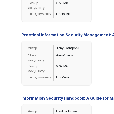
Розмір
5.56 Мб
документу:
Тип документу:
Посібник
Practical Information Security Management: 
Автор:
Tony Campbell
Мова
Англійська
документу:
Розмір
9.09 Мб
документу:
Тип документу:
Посібник
Information Security Handbook: A Guide for 
Автор:
Pauline Bowen,