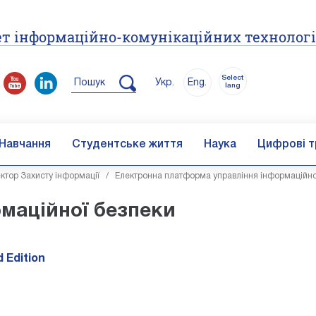
т інформаційно-комунікаційних технолог
Select
Пошук
Укр.
Eng.
lang
Навчання
Студентське життя
Наука
Цифрові т
ктор Захисту інформації
/
Електронна платформа управління інформаційно
маційної безпеки
 Edition