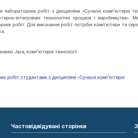
я лабораторних робіт з дисципліни «Сучасні комп’ютерні тех
терно-інтегровані технологічні процеси і виробництва». М
рних робіт. Для виконання робіт потрібні комп’ютери та се
va.
овою Java, комп’ютерні технології
их робіт студентами з дисципліни «Сучасні комп’ютерні
Частовідвідувані сторінки
З