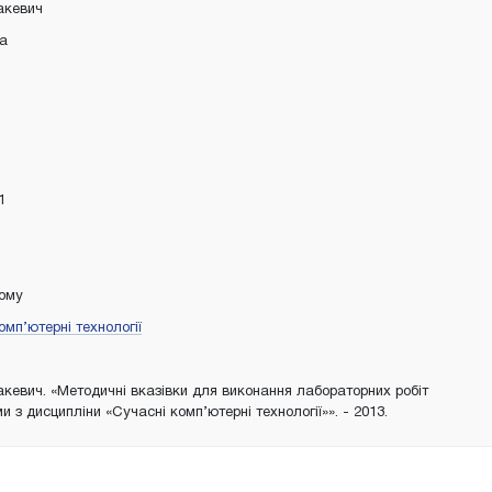
акевич
ка
1
тому
омп’ютерні технології
акевич. «Методичні вказівки для виконання лабораторних робіт
и з дисципліни «Сучасні комп’ютерні технології»». - 2013.