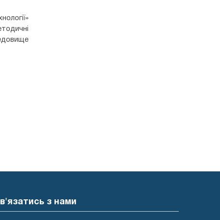
нології»
етодичні
редовище
в'язатись з нами