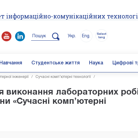
т інформаційно-комунікаційних технолог
Select
Пошук
Укр.
Eng.
lang
Навчання
Студентське життя
Наука
Цифрові т
ерної інженерії
/
Сучасні комп’ютерні технології
/
я виконання лабораторних роб
ни «Сучасні комп’ютерні