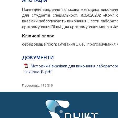
АНОТАЦІЯ
Приведені завдання і описана методика виконанн
для студентів спеціальності 8.05020202 «Комп’ю
вказівки забезпечують виконання шести лаборато
програмування BlueJ для програмування мовою Ja
Ключові слова
середовище програмування BlueJ, програмування м
ДОКУМЕНТИ
Методичні вказівки для виконання лабораторн
технології».pdf
Переглядів: 116 316