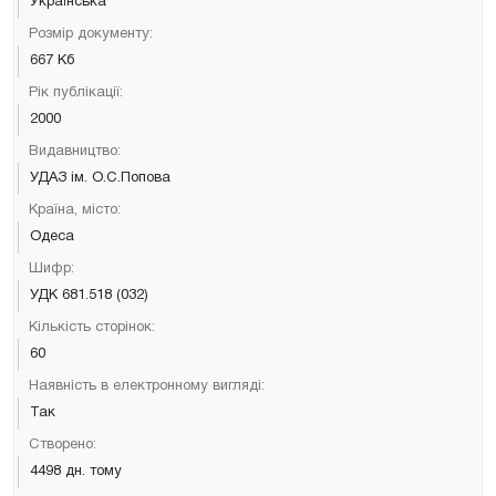
Українська
Розмір документу:
667 Кб
Рік публікації:
2000
Видавництво:
УДАЗ ім. О.С.Попова
Країна, місто:
Одеса
Шифр:
УДК 681.518 (032)
Кількість сторінок:
60
Наявність в електронному вигляді:
Так
Створено:
4498 дн. тому