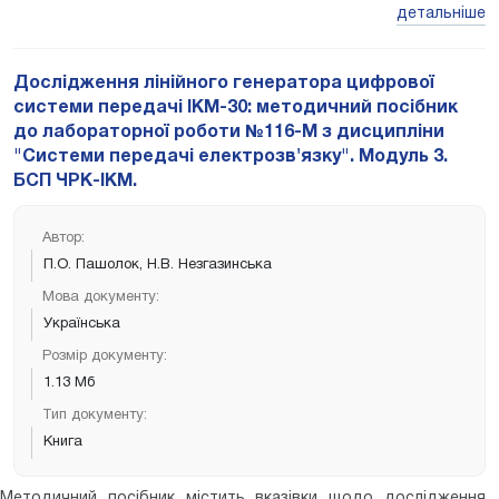
характеристик каналу ТЧ. Призначено для підготовки
детальніше
бакалаврів по спеціальностям ТКС, ІМЗ, ПЗ стаціонарного та
заочного навчання.
Дослідження лінійного генератора цифрової
системи передачі ІКМ-30: методичний посібник
до лабораторної роботи №116-М з дисципліни
"Системи передачі електрозв'язку". Модуль 3.
БСП ЧРК-ІКМ.
Автор:
П.О. Пашолок, Н.В. Незгазинська
Мова документу:
Українська
Розмір документу:
1.13 Мб
Тип документу:
Книга
Методичний посібник містить вказівки щодо дослідження