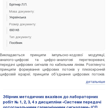
Брітнер Л.П.
Мова документу:
Українська
Розмір документу:
693 Кб
Тип документу:
Посібник
Викладаються принципи імпульсно-кодової модуляції,
аналого-цифрові та цифро-аналогові перетворювачі,
передачі цифрових сигналів по кабельним лініям. Розглянуто
принципи формування цифрових потоків у плезіохронній
цифровій ієрархії, принципи об’єднання цифрових потоків.
Розглянуто принципи побудови лінійного цифрового тракту,
детальніше
методи регенерації цифрових сигналів та побудова цифрових
мереж. Посібник рекомендується для студентів ВНЗ
електрозв’язку.
Збірник методичних вказівок до лабораторних
робіт № 1, 2, 3, 4 з дисципліни «Системи передачі
ортогональними гармонічними сигналами» (СП