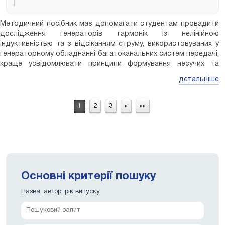
Методичний посібник має допомагати студентам провадити
дослідження генераторів гармонік із нелінійною
індуктивністью та з відсіканням струму, використовуваних у
генераторному обладнанні багатоканальних систем передачі,
краще усвідомлювати принципи формування несучих та
контрольних частот, забезпечення стабільності частоти та
детальніше
рівня. Призначено для підготовки бакалаврів по
спеціальностям стаціонарного та заочного навчання.
1
2
3
»
»»
Основні критерії пошуку
Назва, автор, рік випуску