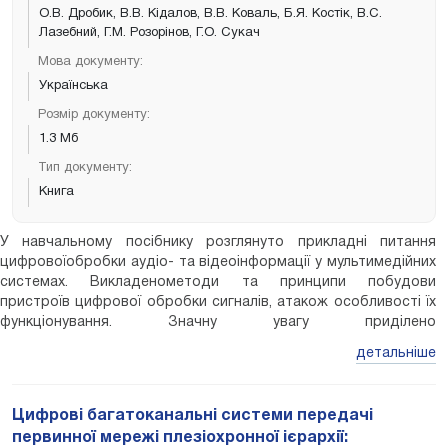
О.В. Дробик, В.В. Кідалов, В.В. Коваль, Б.Я. Костік, В.С.
Лазебний, Г.М. Розорінов, Г.О. Сукач
Мова документу:
Українська
Розмір документу:
1.3 Мб
Тип документу:
Книга
У навчальному посібнику розглянуто прикладні питання
цифровоїобробки аудіо- та відеоінформації у мультимедійних
системах. Викладенометоди та принципи побудови
пристроїв цифрової обробки сигналів, атакож особливості їх
функціонування. Значну увагу приділено
сумісномувикористанню технічних і програмних засобів у
детальніше
процесі реалізації різнихтехнологій цифрової обробки аудіо-
та відеосигналів. Для студентів вищих навчальних закладів
усіх форм навчанняспеціальності Радіотехніка,
Цифрові багатоканальні системи передачі
Телекомунікації, Технологія електроннихмультимедійних
первинної мережі плезіохронної ієрархії:
видань.