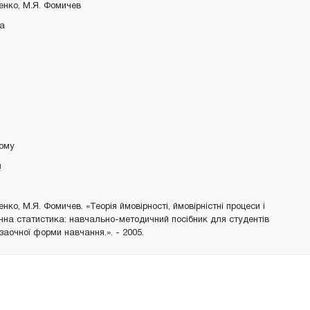
менко, М.Я. Фомичев
ка
тому
я
енко, М.Я. Фомичев. «Теорія ймовірності, ймовірністні процеси і
на статистика: навчально-методичний посібник для студентів
 заочної форми навчання.». - 2005.