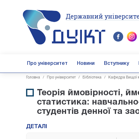
Державний університе
Про університет
Новини
Вступнику
Головна
/
Про університет
/
Бібліотека
/
Кафедра Вищої м
Теорія ймовірності, йм
статистика: навчальн
студентів денної та з
ДЕТАЛІ