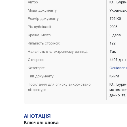
Автор:
Ю.І. Бурі
Мова документу:
Українсь
Розмір документу:
793 Кб
Рік публікації:
2005
Країна, місто:
Одеса
Кількість сторінок:
122
Наявність в електронному вигляді:
Так
Створено:
4497 дн. 
Категорія:
Соціологі
Тип документу:
Книга
Посилання для списку використаної
Ю.І. Бурім
літератури:
математич
денної та
АНОТАЦІЯ
Ключові слова