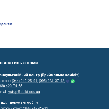
удентів
в'язатись з нами
онсультаційний центр (Приймальна комісія)
елефон:
(044) 249-25-91;
(095) 931-37-42;
068) 420-74-65
-mail:
vstup@duikt.edu.ua
ідділ документообігу
елефон / факс:
(044) 249-25-12