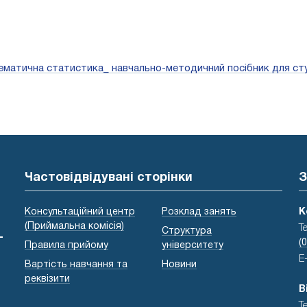
математична статистика_ навчально-методичний посібник для ст
Частовідвідувані сторінки
З
Консультаційний центр
Розклад занять
К
(Приймальна комісія)
Т
Структура
-
(
Правила прийому
університету
E
Вартість навчання та
Новини
реквізити
В
Т