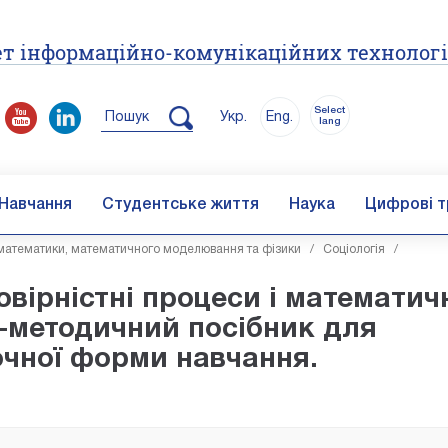
т інформаційно-комунікаційних технолог
Select
Пошук
Укр.
Eng.
lang
Навчання
Студентське життя
Наука
Цифрові т
атематики, математичного моделювання та фізики
/
Соціологія
/
овірністні процеси і математич
о-методичний посібник для
аочної форми навчання.