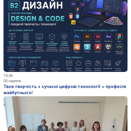
10:38
03 серпня
Твоя творчість + сучасні цифрові технології = професія
майбутнього!