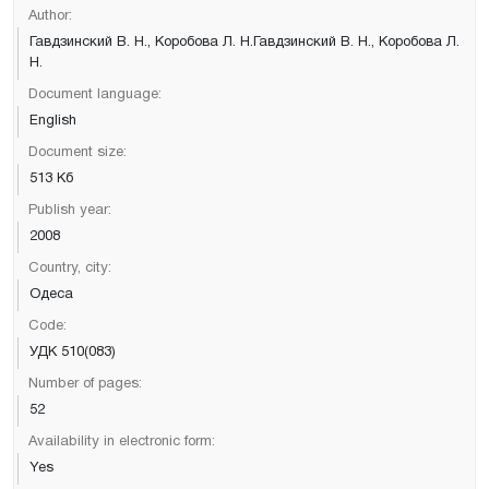
Author:
Гавдзинский В. Н., Коробова Л. Н.Гавдзинский В. Н., Коробова Л.
Н.
Document language:
English
Document size:
513 Кб
Publish year:
2008
Country, city:
Одеса
Code:
УДК 510(083)
Number of pages:
52
Availability in electronic form:
Yes