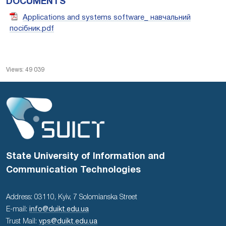
DOCUMENTS
Applications and systems software_ навчальний
посібник.pdf
Views: 49 039
State University of Information and
Communication Technologies
Address: 03110, Kyiv, 7 Solomianska Street
E-mail:
info@duikt.edu.ua
Trust Mail:
vps@duikt.edu.ua