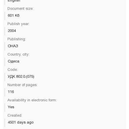
English
Document size:
601 Кб
Publish year:
2004
Publishing:
ОНАЗ
Country, city:
Одеса
Code:
УДК 802.0.(075)
Number of pages:
116
Availability in electronic form:
Yes
Created:
4501 days ago