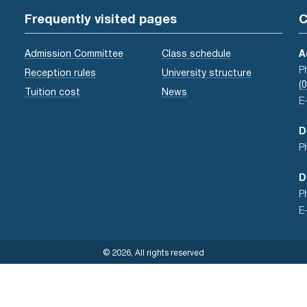
Frequently visited pages
C
Admission Committee
Class schedule
A
P
Reception rules
University structure
(
Tuition cost
News
E
D
P
D
P
E
© 2026, All rights reserved