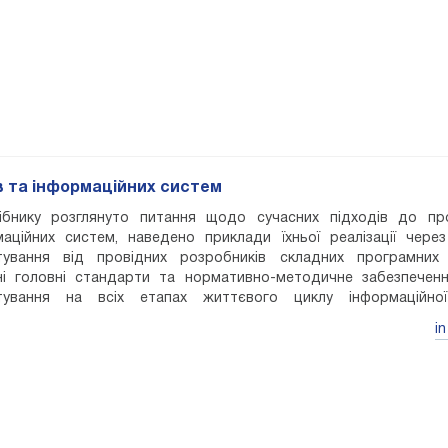
в та інформаційних систем
ібнику розглянуто питання щодо сучасних підходів до пр
маційних систем, наведено приклади їхньої реалізації чере
тування від провідних розробників складних програмних 
ні головні стандарти та нормативно-методичне забезпечен
тування на всіх етапах життєвого циклу інформаційної
льний посібник може використовуватись студентами та викла
in
вання відповідних компетенцій, що відповідають галузі 
аційні технології спеціальності 122 – Комп’ютерні науки та і
гії.