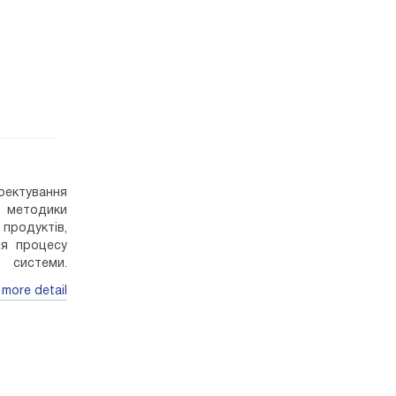
оектування
з методики
продуктів,
ня процесу
 системи.
дачами для
 more detail
знань 12 –
нформаційні