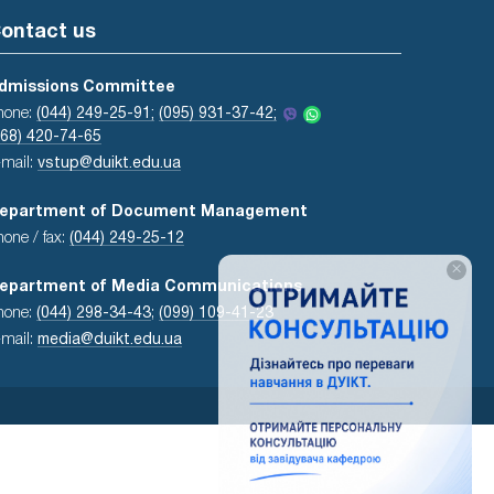
ontact us
dmissions Committee
hone:
(044) 249-25-91;
(095) 931-37-42;
068) 420-74-65
-mail:
vstup@duikt.edu.ua
epartment of Document Management
hone / fax:
(044) 249-25-12
×
epartment of Media Communications
hone:
(044) 298-34-43
;
(099) 109-41-23
-mail:
media@duikt.edu.ua