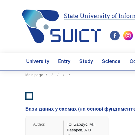
State University of Inf
University
Entry
Study
Science
C
Main page
/
/
/
/
/
Бази даних у схемах (на основі фундамент
Author:
І.О. Бардус, М.І.
Лазарєв, А.О.