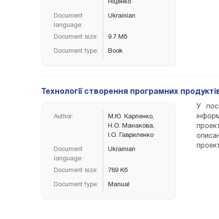
Ніценко
Document
Ukrainian
language:
Document size:
9.7 Мб
Document type:
Book
Технології створення програмних продукті
У пос
інфор
Author:
М.Ю. Карпенко,
Н.О. Манакова,
проек
І.О. Гавриленко
описа
проек
Document
Ukrainian
Навча
language:
форму
Document size:
769 Кб
Інформ
Document type:
Manual
техноло