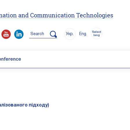
ormation and Communication Technologies
Select
Search
Укр.
Eng.
lang
onference
алізованого підходу)