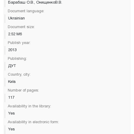
Барабаш О.В., ОнищенкоВ.В.
Document language:
Ukrainian
Document size:
2.52 Мб
Publish year:
2013
Publishing:
ДУТ
Country, city:
Київ
Number of pages:
117
Availability in the library:
Yes
Availability in electronic form:
Yes