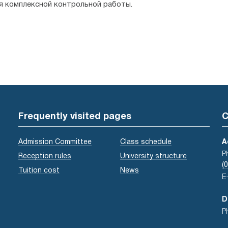
я комплексной контрольной работы.
Frequently visited pages
C
Admission Committee
Class schedule
A
P
Reception rules
University structure
(
Tuition cost
News
E
D
P