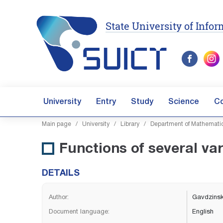
State University of Inf
University
Entry
Study
Science
C
Main page
/
University
/
Library
/
Department of Mathemati
Functions of several var
DETAILS
Author:
Gavdzinski
Document language:
English