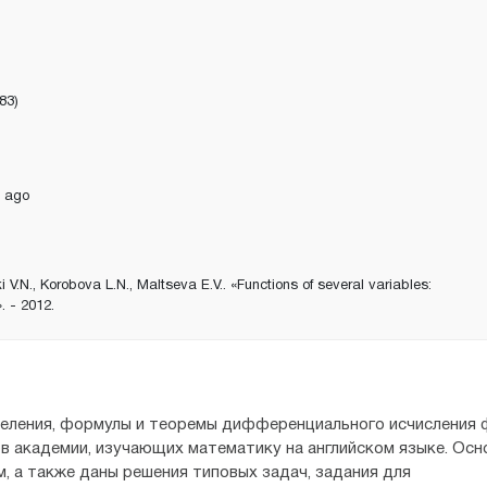
83)
 ago
 V.N., Korobova L.N., Maltseva E.V.. «Functions of several variables:
. - 2012.
еления, формулы и теоремы дифференциального исчисления 
в академии, изучающих математику на английском языке. Осн
 а также даны решения типовых задач, задания для