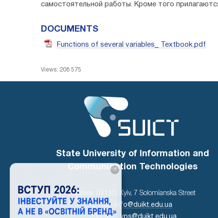
самостоятельной работы. Кроме того прилагаютс
DOCUMENTS
Functions of several variables_ Textbook.pdf
Views: 208 575
State University of Information and
Communication Technologies
×
Address: 03110, Kyiv, 7 Solomianska Street
E-mail:
info@duikt.edu.ua
Trust Mail:
vps@duikt.edu.ua