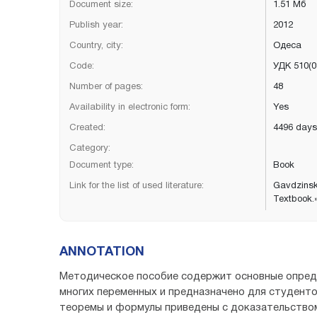
Document size:
1.51 Мб
Publish year:
2012
Country, city:
Одеса
Code:
УДК 510(0
Number of pages:
48
Availability in electronic form:
Yes
Created:
4496 days
Category:
Document type:
Book
Link for the list of used literature:
Gavdzinski
Textbook.»
ANNOTATION
Методическое пособие содержит основные опред
многих переменных и предназначено для студенто
теоремы и формулы приведены с доказательством,