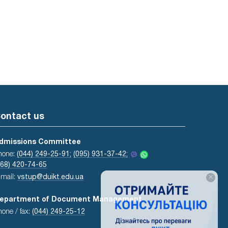
ontact us
dmissions Committee
hone:
(044) 249-25-91;
(095) 931-37-42;
068) 420-74-65
×
-mail:
vstup@duikt.edu.ua
epartment of Document Management
hone / fax:
(044) 249-25-12