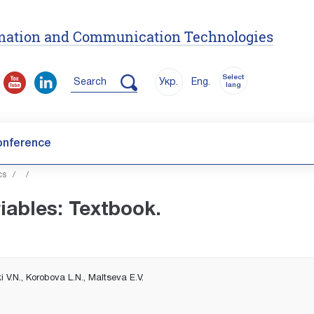
ormation and Communication Technologies
Select
Search
Укр.
Eng.
lang
onference
cs
/
/
iables: Textbook.
 V.N., Korobova L.N., Maltseva E.V.