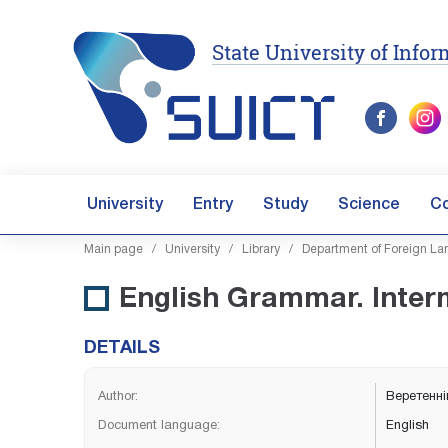
State University of Inf
University
Entry
Study
Science
C
Main page
/
University
/
Library
/
Department of Foreign L
English Grammar. Interm
DETAILS
Author:
Веретенні
Document language:
English