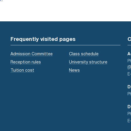
Frequently visited pages
C
Admission Committee
Class schedule
A
P
Reception rules
University structure
(
Tuition cost
News
E
D
P
D
P
E