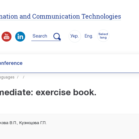
ormation and Communication Technologies
Select
Search
Укр.
Eng.
lang
onference
anguages
/
/
ediate: exercise book.
кова В.П., Кузнєцова Г.П.