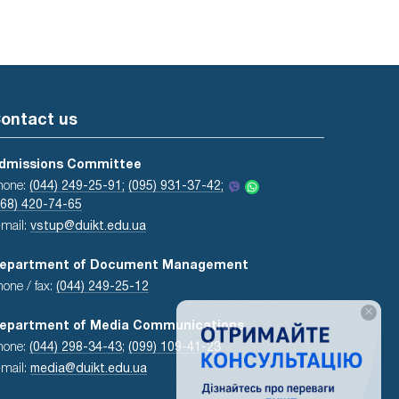
ontact us
dmissions Committee
hone:
(044) 249-25-91;
(095) 931-37-42;
068) 420-74-65
-mail:
vstup@duikt.edu.ua
epartment of Document Management
hone / fax:
(044) 249-25-12
×
epartment of Media Communications
hone:
(044) 298-34-43
;
(099) 109-41-23
-mail:
media@duikt.edu.ua