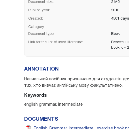
Document size:
2 Мб
Publish year:
2010
Created:
4501 days
Category:
Document type:
Book
Link for the list of used literature:
Веретеннік
book.». - 
ANNOTATION
Навчальний посібник призначено для студентів дру
тих, хто вивчає англійську мову факультативно.
Keywords
english grammar, intermediate
DOCUMENTS
English Grammar. Intermediate_ exercise book.p