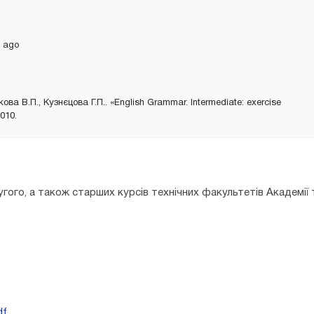
 ago
ова В.П., Кузнєцова Г.П.. «English Grammar. Intermediate: exercise
2010.
гого, а також старших курсів технічних факультетів Академії 
df