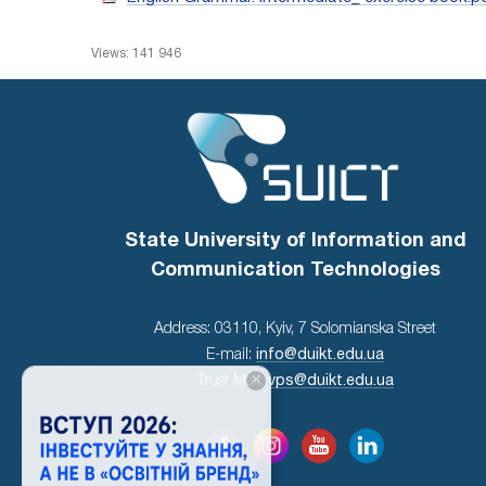
Views: 141 946
State University of Information and
Communication Technologies
Address: 03110, Kyiv, 7 Solomianska Street
E-mail:
info@duikt.edu.ua
×
Trust Mail:
vps@duikt.edu.ua