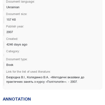
Document language:
Ukrainian
Document size:
157 Кб
Publish year:
2007
Created:
4246 days ago
Category:
Document type:
Book
Link for the list of used literature:
Безродна В.І., Коляденко В.А.. «Методичні вказівки до
практичних занять з курсу «Політологія»». - 2007.
ANNOTATION