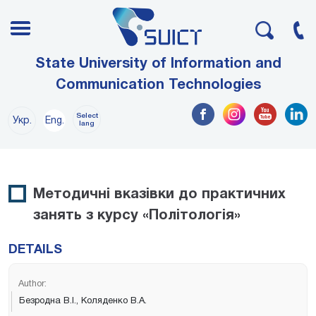
State University of Information and
Communication Technologies
Select
Укр.
Eng.
lang
Методичні вказівки до практичних
занять з курсу «Політологія»
DETAILS
Author:
Безродна В.І., Коляденко В.А.