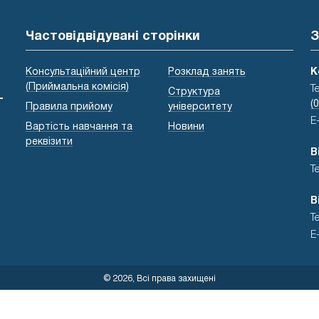
Частовідвідувані сторінки
З
Консультаційний центр
Розклад занять
К
(Приймальна комісія)
Т
Структура
-
(
Правила прийому
університету
E
Вартість навчання та
Новини
реквізити
В
Т
В
Т
E
© 2026, Всі права захищені