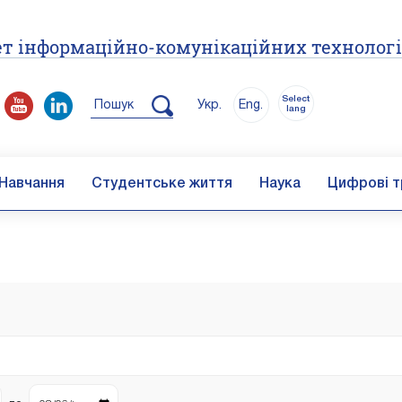
т інформаційно-комунікаційних технолог
Select
Пошук
Укр.
Eng.
lang
Навчання
Студентське життя
Наука
Цифрові т