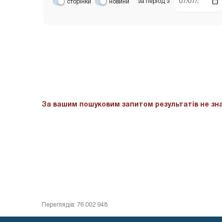
за період
з
сторінки
новини
За вашим пошуковим запитом результатів не зна
Переглядів: 76 002 948