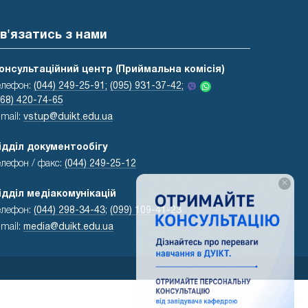
в'язатись з нами
онсультаційний центр (Приймальна комісія)
елефон:
(044) 249-25-91;
(095) 931-37-42;
068) 420-74-65
-mail:
vstup@duikt.edu.ua
ідділ документообігу
елефон / факс:
(044) 249-25-12
×
ідділ медіакомунікацій
елефон:
(044) 298-34-43
;
(099) 109-41-23
-mail:
media@duikt.edu.ua