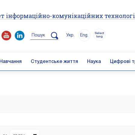
т інформаційно-комунікаційних технолог
Select
Пошук
Укр.
Eng.
lang
Навчання
Студентське життя
Наука
Цифрові т