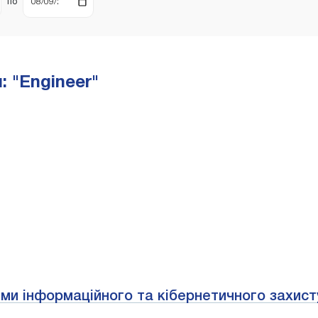
по
: "Engineer"
еми інформаційного та кібернетичного захист